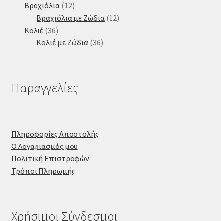
προϊόντα
12
Βραχιόλια
12
προϊόντα
12
Βραχιόλια με Ζώδια
12
36
προϊόντα
Κολιέ
36
προϊόντα
36
Κολιέ με Ζώδια
36
προϊόντα
Παραγγελίες
Πληροφορίες Αποστολής
Ο Λογαριασμός μου
Πολιτική Επιστροφών
Τρόποι Πληρωμής
Χρήσιμοι Σύνδεσμοι