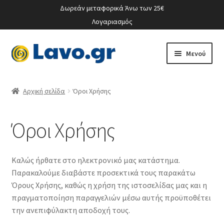
Δωρεάν μεταφορικά Άνω των 25€
Λογαριασμός
Απευθείας
Μετάβαση
Μενού
μετάβαση
σε
στην
περιεχόμενο
Ο λογαριασμός μου
πλοήγηση
Αρχική σελίδα
Όροι Χρήσης
Όροι Χρήσης
Καλώς ήρθατε στο ηλεκτρονικό μας κατάστημα.
Παρακαλούμε διαβάστε προσεκτικά τους παρακάτω
Όρους Χρήσης, καθώς η χρήση της ιστοσελίδας μας και η
πραγματοποίηση παραγγελιών μέσω αυτής προϋποθέτει
την ανεπιφύλακτη αποδοχή τους.