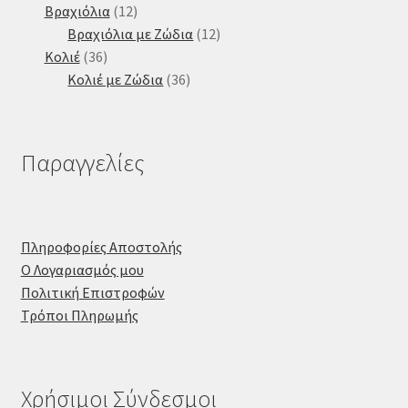
προϊόντα
12
Βραχιόλια
12
προϊόντα
12
Βραχιόλια με Ζώδια
12
36
προϊόντα
Κολιέ
36
προϊόντα
36
Κολιέ με Ζώδια
36
προϊόντα
Παραγγελίες
Πληροφορίες Αποστολής
Ο Λογαριασμός μου
Πολιτική Επιστροφών
Τρόποι Πληρωμής
Χρήσιμοι Σύνδεσμοι