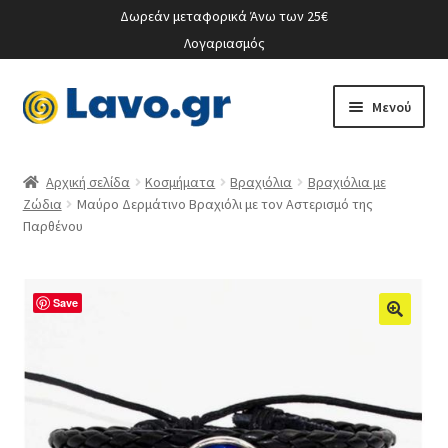
Δωρεάν μεταφορικά Άνω των 25€
Λογαριασμός
Απευθείας
Μετάβαση
Μενού
μετάβαση
σε
στην
περιεχόμενο
Ο λογαριασμός μου
πλοήγηση
Αρχική σελίδα
Κοσμήματα
Βραχιόλια
Βραχιόλια με
Ζώδια
Μαύρο Δερμάτινο Βραχιόλι με τον Αστερισμό της
Παρθένου
Save