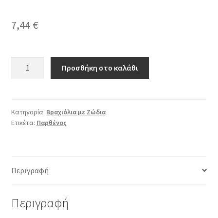
7,44
€
Μαύρο
Προσθήκη στο καλάθι
Δερμάτινο
Βραχιόλι
με
τον
Κατηγορία:
Βραχιόλια με Ζώδια
Ετικέτα:
Παρθένος
Αστερισμό
της
Παρθένου
ποσότητα
Περιγραφή
Περιγραφή