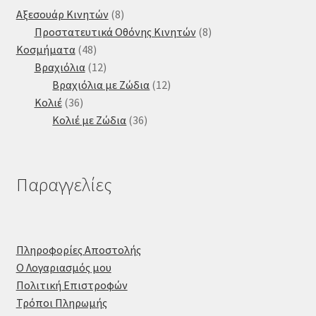
8
Αξεσουάρ Κινητών
8
προϊόντα
8
Προστατευτικά Οθόνης Κινητών
8
48
προϊόντα
Κοσμήματα
48
προϊόντα
12
Βραχιόλια
12
προϊόντα
12
Βραχιόλια με Ζώδια
12
36
προϊόντα
Κολιέ
36
προϊόντα
36
Κολιέ με Ζώδια
36
προϊόντα
Παραγγελίες
Πληροφορίες Αποστολής
Ο Λογαριασμός μου
Πολιτική Επιστροφών
Τρόποι Πληρωμής