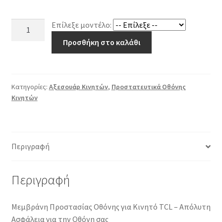
Προστατευτικό
Επίλεξε μοντέλο:
Οθόνης
Προσθήκη στο καλάθι
Μεμβράνη
για
Κινητό
TCL
Κατηγορίες:
Αξεσουάρ Κινητών
,
Προστατευτικά Οθόνης
Κινητών
ποσότητα
Περιγραφή
Περιγραφή
Μεμβράνη Προστασίας Οθόνης για Κινητό TCL – Απόλυτη
Ασφάλεια για την Οθόνη σας