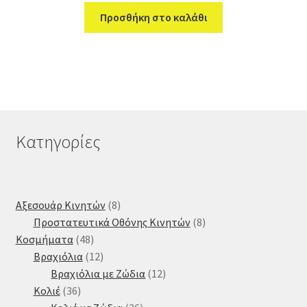
Προσθήκη στο καλάθι
Κατηγορίες
8
Αξεσουάρ Κινητών
8
προϊόντα
8
Προστατευτικά Οθόνης Κινητών
8
48
προϊόντα
Κοσμήματα
48
προϊόντα
12
Βραχιόλια
12
προϊόντα
12
Βραχιόλια με Ζώδια
12
36
προϊόντα
Κολιέ
36