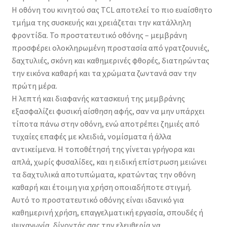
Η οθόνη του κινητού σας TCL αποτελεί το πιο ευαίσθητο
τμήμα της συσκευής και χρειάζεται την κατάλληλη
φροντίδα. Το προστατευτικό οθόνης – μεμβράνη
προσφέρει ολοκληρωμένη προστασία από γρατζουνιές,
δαχτυλιές, σκόνη και καθημερινές φθορές, διατηρώντας
την εικόνα καθαρή και τα χρώματα ζωντανά σαν την
πρώτη μέρα.
Η λεπτή και διαφανής κατασκευή της μεμβράνης
εξασφαλίζει φυσική αίσθηση αφής, σαν να μην υπάρχει
τίποτα πάνω στην οθόνη, ενώ αποτρέπει ζημιές από
τυχαίες επαφές με κλειδιά, νομίσματα ή άλλα
αντικείμενα. Η τοποθέτησή της γίνεται γρήγορα και
απλά, χωρίς φυσαλίδες, και η ειδική επίστρωση μειώνει
τα δαχτυλικά αποτυπώματα, κρατώντας την οθόνη
καθαρή και έτοιμη για χρήση οποιαδήποτε στιγμή.
Αυτό το προστατευτικό οθόνης είναι ιδανικό για
καθημερινή χρήση, επαγγελματική εργασία, σπουδές ή
ψυχαγωγία, δίνοντάς σας την ελευθερία να