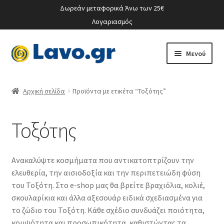
Δωρεάν μεταφορικά Άνω των 25€
Λογαριασμός
Απευθείας
Μετάβαση
Μενού
μετάβαση
σε
στην
περιεχόμενο
Ο λογαριασμός μου
πλοήγηση
Αρχική σελίδα
Προϊόντα με ετικέτα “Τοξότης”
Τοξότης
Ανακαλύψτε κοσμήματα που αντικατοπτρίζουν την
ελευθερία, την αισιοδοξία και την περιπετειώδη φύση
του Τοξότη. Στο e-shop μας θα βρείτε βραχιόλια, κολιέ,
σκουλαρίκια και άλλα αξεσουάρ ειδικά σχεδιασμένα για
το ζώδιο του Τοξότη. Κάθε σχέδιο συνδυάζει ποιότητα,
κομψότητα και προσωπικότητα, καθιστώντας τα