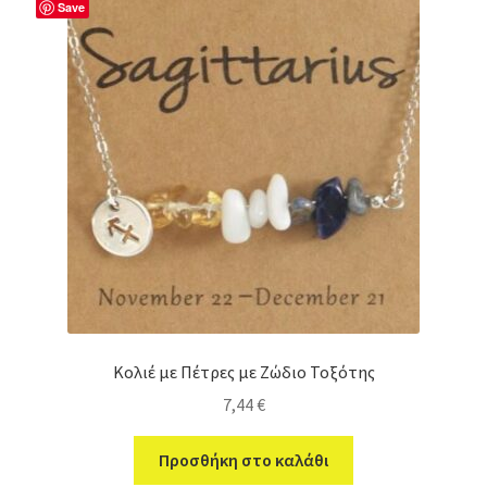
Save
Κολιέ με Πέτρες με Ζώδιο Τοξότης
7,44
€
Προσθήκη στο καλάθι