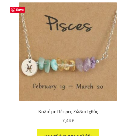
Save
Κολιέ με Πέτρες Ζώδιο Ιχθύς
7,44
€