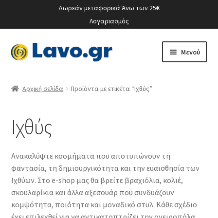
Δωρεάν μεταφορικά Άνω των 25€
Λογαριασμός
Απευθείας
Μετάβαση
Μενού
μετάβαση
σε
στην
περιεχόμενο
Ο λογαριασμός μου
πλοήγηση
Αρχική σελίδα
Προϊόντα με ετικέτα “Ιχθύς”
Ιχθύς
Ανακαλύψτε κοσμήματα που αποτυπώνουν τη
φαντασία, τη δημιουργικότητα και την ευαισθησία των
Ιχθύων. Στο e-shop μας θα βρείτε βραχιόλια, κολιέ,
σκουλαρίκια και άλλα αξεσουάρ που συνδυάζουν
κομψότητα, ποιότητα και μοναδικό στυλ. Κάθε σχέδιο
έχει επιλεχθεί για να αντικατοπτρίζει την ονειροπόλα