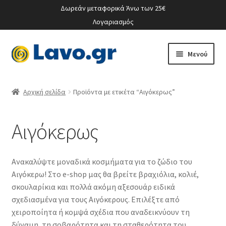
Δωρεάν μεταφορικά Άνω των 25€
Λογαριασμός
Απευθείας
Μετάβαση
Μενού
μετάβαση
σε
στην
περιεχόμενο
Ο λογαριασμός μου
πλοήγηση
Αρχική σελίδα
Προϊόντα με ετικέτα “Αιγόκερως”
Αιγόκερως
Ανακαλύψτε μοναδικά κοσμήματα για το ζώδιο του
Αιγόκερω! Στο e-shop μας θα βρείτε βραχιόλια, κολιέ,
σκουλαρίκια και πολλά ακόμη αξεσουάρ ειδικά
σχεδιασμένα για τους Αιγόκερους. Επιλέξτε από
χειροποίητα ή κομψά σχέδια που αναδεικνύουν τη
δύναμη, τη σοβαρότητα και τη σταθερότητα του