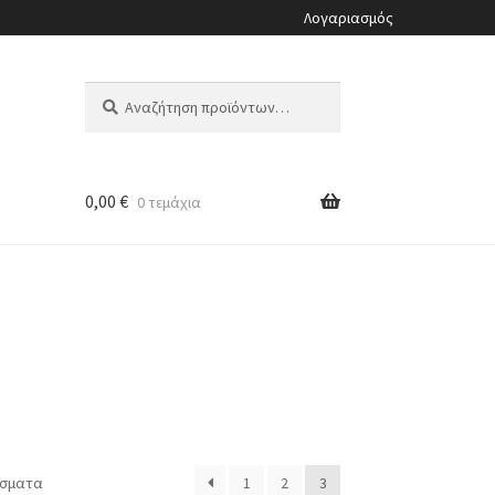
Λογαριασμός
Αναζήτηση
Αναζήτηση
για:
0,00
€
0 τεμάχια
έσματα
1
2
3