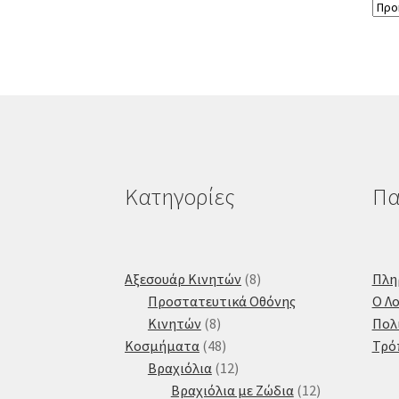
Κατηγορίες
Πα
8
Αξεσουάρ Κινητών
8
Πλη
προϊόντα
Προστατευτικά Οθόνης
Ο Λ
8
Κινητών
8
Πολ
προϊόντα
48
Κοσμήματα
48
Τρό
προϊόντα
12
Βραχιόλια
12
προϊόντα
12
Βραχιόλια με Ζώδια
12