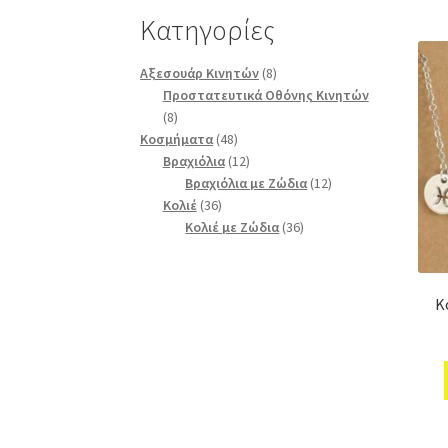
Κατηγορίες
8
Αξεσουάρ Κινητών
8
προϊόντα
Προστατευτικά Οθόνης Κινητών
8
8
προϊόντα
48
Κοσμήματα
48
προϊόντα
12
Βραχιόλια
12
προϊόντα
12
Βραχιόλια με Ζώδια
12
36
προϊόντα
Κολιέ
36
προϊόντα
36
Κολιέ με Ζώδια
36
προϊόντα
Κ